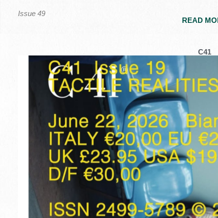
Issue 49
READ MO
C41