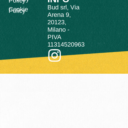
Policy
Bud srl, Via
Cookie
Policy
Arena 9,
20123,
Milano -
PIVA
11314520963