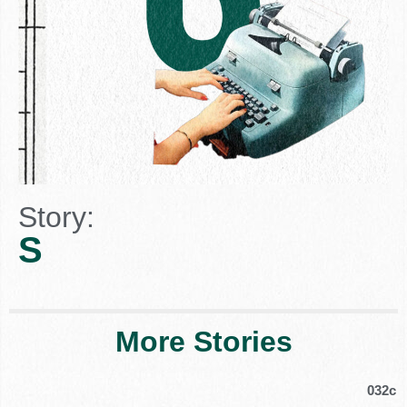
Story:
S
More Stories
032c