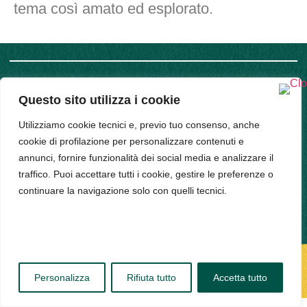
tema così amato ed esplorato.
SUPPORT
COMPANY
Questo sito utilizza i cookie
INFO
Privacy
Policy
Utilizziamo cookie tecnici e, previo tuo consenso, anche
Bud srl, Via
Cookie
cookie di profilazione per personalizzare contenuti e
Policy
Arena 9,
annunci, fornire funzionalità dei social media e analizzare il
20123,
traffico. Puoi accettare tutti i cookie, gestire le preferenze o
Milano -
continuare la navigazione solo con quelli tecnici.
PIVA
11314520963
Personalizza
Rifiuta tutto
Accetta tutto