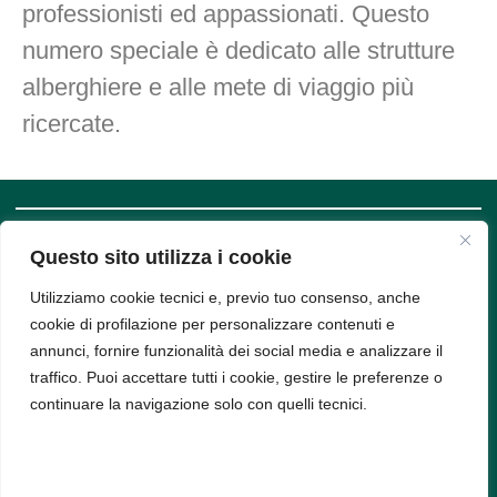
professionisti ed appassionati. Questo
numero speciale è dedicato alle strutture
alberghiere e alle mete di viaggio più
ricercate.
Questo sito utilizza i cookie
SUPPORT
COMPANY
INFO
Privacy
Utilizziamo cookie tecnici e, previo tuo consenso, anche
Policy
cookie di profilazione per personalizzare contenuti e
Bud srl, Via
Cookie
Policy
annunci, fornire funzionalità dei social media e analizzare il
Arena 9,
traffico. Puoi accettare tutti i cookie, gestire le preferenze o
20123,
continuare la navigazione solo con quelli tecnici.
Milano -
PIVA
11314520963