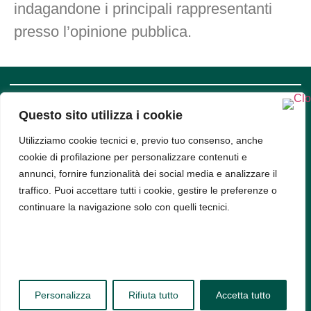
indagandone i principali rappresentanti
presso l’opinione pubblica.
Questo sito utilizza i cookie
SUPPORT
COMPANY
INFO
Privacy
Utilizziamo cookie tecnici e, previo tuo consenso, anche
Policy
cookie di profilazione per personalizzare contenuti e
Bud srl, Via
Cookie
Policy
annunci, fornire funzionalità dei social media e analizzare il
Arena 9,
traffico. Puoi accettare tutti i cookie, gestire le preferenze o
20123,
continuare la navigazione solo con quelli tecnici.
Milano -
PIVA
11314520963
Personalizza
Rifiuta tutto
Accetta tutto