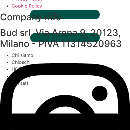
Cookie Policy
Company Info
Bud srl, Via Arena 9, 20123,
Milano - PIVA 11314520963
Chi siamo
Chioschi
HOT OFF THE PRESS
The wall
Contatti