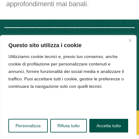
approfondimenti mai banali.
SUPPORT
COMPANY
Questo sito utilizza i cookie
INFO
Privacy
Policy
Utilizziamo cookie tecnici e, previo tuo consenso, anche
Bud srl, Via
Cookie
cookie di profilazione per personalizzare contenuti e
Policy
Arena 9,
annunci, fornire funzionalità dei social media e analizzare il
20123,
traffico. Puoi accettare tutti i cookie, gestire le preferenze o
Milano -
continuare la navigazione solo con quelli tecnici.
PIVA
11314520963
Personalizza
Rifiuta tutto
Accetta tutto