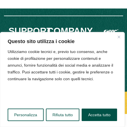
SUPPORT
COMPANY
INFO
Privacy
Policy
Questo sito utilizza i cookie
Bud srl, Via
Cookie
Policy
Utilizziamo cookie tecnici e, previo tuo consenso, anche
Arena 9,
cookie di profilazione per personalizzare contenuti e
20123,
annunci, fornire funzionalità dei social media e analizzare il
Milano -
traffico. Puoi accettare tutti i cookie, gestire le preferenze o
PIVA
continuare la navigazione solo con quelli tecnici.
11314520963
Personalizza
Rifiuta tutto
Accetta tutto