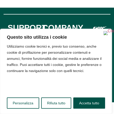
SUPPORT
COMPANY
INFO
Privacy
Policy
Questo sito utilizza i cookie
Bud srl, Via
Cookie
Policy
Utilizziamo cookie tecnici e, previo tuo consenso, anche
Arena 9,
cookie di profilazione per personalizzare contenuti e
20123,
annunci, fornire funzionalità dei social media e analizzare il
Milano -
traffico. Puoi accettare tutti i cookie, gestire le preferenze o
PIVA
continuare la navigazione solo con quelli tecnici.
11314520963
Personalizza
Rifiuta tutto
Accetta tutto