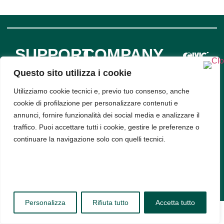
SUPPORT
COMPANY
INFO
Privacy
Policy
Questo sito utilizza i cookie
Bud srl, Via
Cookie
Policy
Utilizziamo cookie tecnici e, previo tuo consenso, anche
Arena 9,
cookie di profilazione per personalizzare contenuti e
20123,
annunci, fornire funzionalità dei social media e analizzare il
Milano -
traffico. Puoi accettare tutti i cookie, gestire le preferenze o
PIVA
continuare la navigazione solo con quelli tecnici.
11314520963
Personalizza
Rifiuta tutto
Accetta tutto