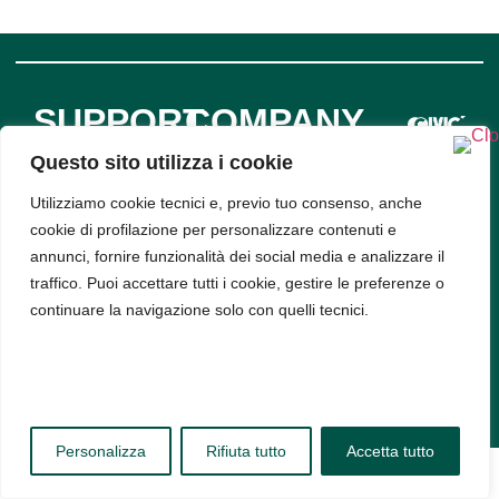
SUPPORT
COMPANY
INFO
Privacy
Policy
Questo sito utilizza i cookie
Bud srl, Via
Cookie
Policy
Utilizziamo cookie tecnici e, previo tuo consenso, anche
Arena 9,
cookie di profilazione per personalizzare contenuti e
20123,
annunci, fornire funzionalità dei social media e analizzare il
Milano -
traffico. Puoi accettare tutti i cookie, gestire le preferenze o
PIVA
continuare la navigazione solo con quelli tecnici.
11314520963
Personalizza
Rifiuta tutto
Accetta tutto