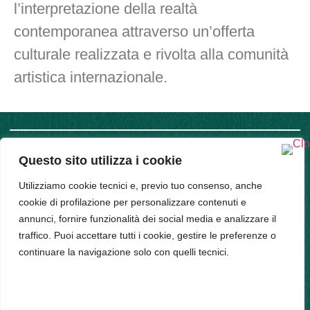
l’interpretazione della realtà
contemporanea attraverso un’offerta
culturale realizzata e rivolta alla comunità
artistica internazionale.
Questo sito utilizza i cookie
SUPPORT
COMPANY
INFO
Privacy
Utilizziamo cookie tecnici e, previo tuo consenso, anche
Policy
cookie di profilazione per personalizzare contenuti e
Bud srl, Via
Cookie
Policy
annunci, fornire funzionalità dei social media e analizzare il
Arena 9,
traffico. Puoi accettare tutti i cookie, gestire le preferenze o
20123,
continuare la navigazione solo con quelli tecnici.
Milano -
PIVA
11314520963