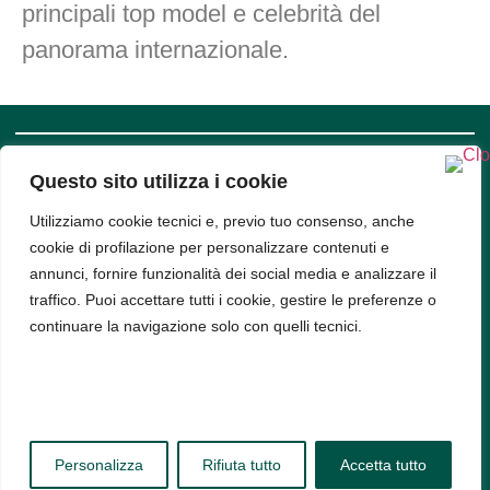
principali top model e celebrità del
panorama internazionale.
Questo sito utilizza i cookie
SUPPORT
COMPANY
INFO
Privacy
Utilizziamo cookie tecnici e, previo tuo consenso, anche
Policy
cookie di profilazione per personalizzare contenuti e
Bud srl, Via
Cookie
Policy
annunci, fornire funzionalità dei social media e analizzare il
Arena 9,
traffico. Puoi accettare tutti i cookie, gestire le preferenze o
20123,
continuare la navigazione solo con quelli tecnici.
Milano -
PIVA
11314520963
Personalizza
Rifiuta tutto
Accetta tutto