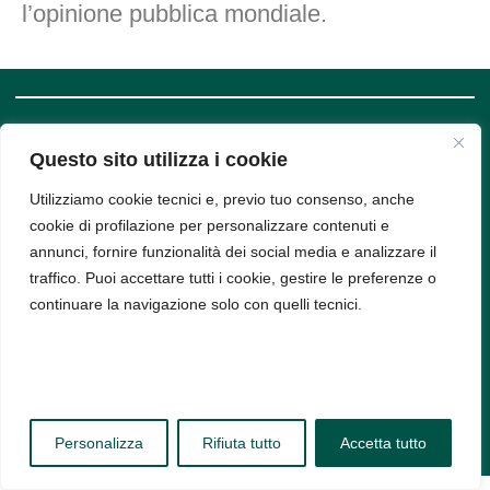
l’opinione pubblica mondiale.
SUPPORT
COMPANY
Questo sito utilizza i cookie
INFO
Privacy
Policy
Utilizziamo cookie tecnici e, previo tuo consenso, anche
Bud srl, Via
Cookie
cookie di profilazione per personalizzare contenuti e
Policy
Arena 9,
annunci, fornire funzionalità dei social media e analizzare il
20123,
traffico. Puoi accettare tutti i cookie, gestire le preferenze o
Milano -
continuare la navigazione solo con quelli tecnici.
PIVA
11314520963
Personalizza
Rifiuta tutto
Accetta tutto