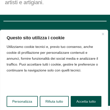
artisti e artigiani.
SUPPORT
COMPANY
Questo sito utilizza i cookie
INFO
Privacy
Policy
Utilizziamo cookie tecnici e, previo tuo consenso, anche
Bud srl, Via
Cookie
Policy
cookie di profilazione per personalizzare contenuti e
Arena 9,
annunci, fornire funzionalità dei social media e analizzare il
20123,
traffico. Puoi accettare tutti i cookie, gestire le preferenze o
Milano -
continuare la navigazione solo con quelli tecnici.
PIVA
11314520963
Personalizza
Rifiuta tutto
Accetta tutto