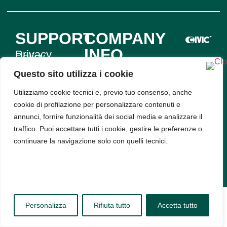
SUPPORT
COMPANY
INFO
Privacy
Policy
Bud srl, Via
Cookie
Policy
Questo sito utilizza i cookie
Arena 9,
Utilizziamo cookie tecnici e, previo tuo consenso, anche
20123,
cookie di profilazione per personalizzare contenuti e
Milano -
annunci, fornire funzionalità dei social media e analizzare il
PIVA
traffico. Puoi accettare tutti i cookie, gestire le preferenze o
11314520963
continuare la navigazione solo con quelli tecnici.
Personalizza
Rifiuta tutto
Accetta tutto