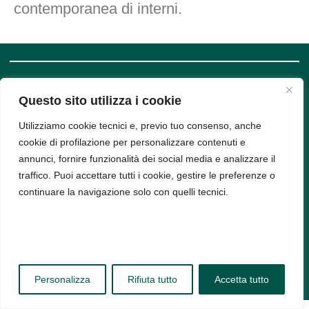
contemporanea di interni.
SUPPORT
COMPANY
Questo sito utilizza i cookie
INFO
Privacy
Policy
Utilizziamo cookie tecnici e, previo tuo consenso, anche
Bud srl, Via
Cookie
cookie di profilazione per personalizzare contenuti e
Policy
Arena 9,
annunci, fornire funzionalità dei social media e analizzare il
20123,
traffico. Puoi accettare tutti i cookie, gestire le preferenze o
Milano -
continuare la navigazione solo con quelli tecnici.
PIVA
11314520963
Personalizza
Rifiuta tutto
Accetta tutto