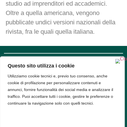
studio ad imprenditori ed accademici.
Oltre a quella americana, vengono
pubblicate undici versioni nazionali della
rivista, fra le quali quella italiana.
Questo sito utilizza i cookie
SUPPORT
COMPANY
INFO
Privacy
Utilizziamo cookie tecnici e, previo tuo consenso, anche
Policy
cookie di profilazione per personalizzare contenuti e
Bud srl, Via
Cookie
Policy
annunci, fornire funzionalità dei social media e analizzare il
Arena 9,
traffico. Puoi accettare tutti i cookie, gestire le preferenze o
20123,
continuare la navigazione solo con quelli tecnici.
Milano -
PIVA
11314520963